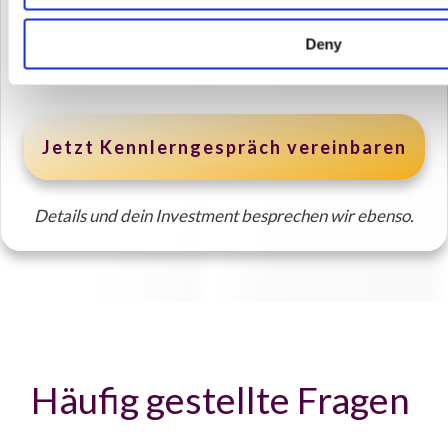
persönlichen Gespräch kennenlernen.
Wir klären, ob die Chemie stimmt und wie wir dein
Deny
Fundament stabilisieren.
Jetzt Kennlerngespräch vereinbaren
Details und dein Investment besprechen wir ebenso.
Häufig gestellte Fragen