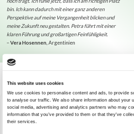
noch trägt. Ich fühle jetzt, dass ich am richtigen Platz
bin. Ich kann dadurch mit einer ganz anderen
Perspektive auf meine Vergangenheit blicken und
meine Zukunft neu gestalten. Petra führt mit einer
klaren Führung und großartigen Feinfühligkeit.
–
Vera Hosennen
, Argentinien
This website uses cookies
We use cookies to personalise content and ads, to provide s
to analyse our traffic. We also share information about your u
Nimm deinen Platz ein -
social media, advertising and analytics partners who may com
information that you’ve provided to them or that they’ve coll
their services.
die Kraft deiner Wurzeln