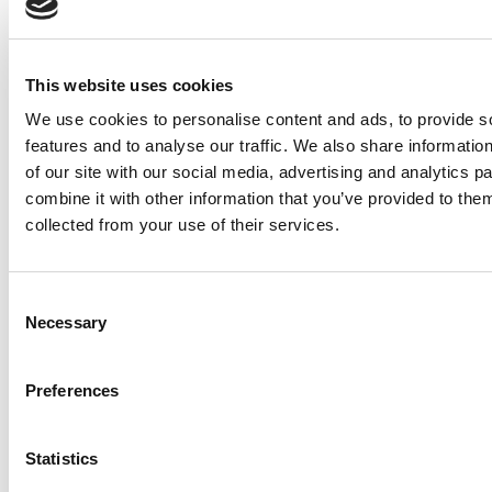
inneren Stabilität und Haltung heraus mit
spürbarer Leichtigkeit für dich und dein
Business.
This website uses cookies
We use cookies to personalise content and ads, to provide s
features and to analyse our traffic. We also share informatio
Mehr zum 1:1 Mentoring
of our site with our social media, advertising and analytics 
erfahren
combine it with other information that you’ve provided to them
collected from your use of their services.
Consent
Necessary
Selection
Strategisches Business- Sparring
Preferences
Deine lösungsorientierte Begleitung für den
Business-Alltag.
Statistics
Für Entscheiderinnen, die eine sofortige, präzise