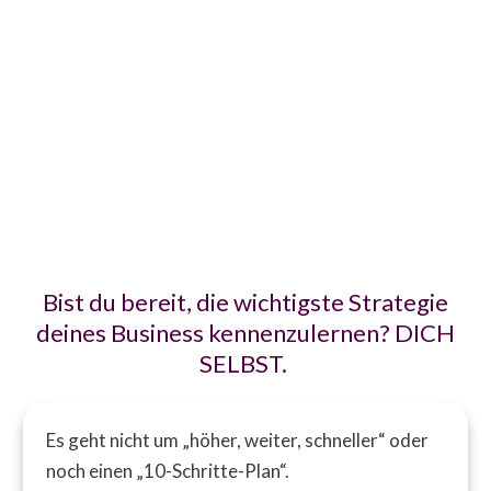
bleibt im Außen. Dadur
den Kontakt zu dir selb
Freude, deinen eigenen
Weg zu gehen.
Bist du bereit, die wichtigste Strategie
deines Business kennenzulernen? DICH
SELBST.
Es geht nicht um „höher, weiter, schneller“ oder
noch einen „10-Schritte-Plan“.