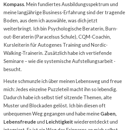
Kompass
. Mein fundiertes Ausbildungsspektrum und
meine langjährige Business-Erfahrung sind der tragende
Boden, aus dem ich auswähle, was dich jetzt
weiterbringt. Ich bin Psychologische Beraterin, Burn-
out-Beraterin (Paracelsus Schule), CQM-Coachin,
Kursleiterin für Autogenes Training und Nordic-
Walking-Trainerin. Zusätzlich habe ich vertiefende
Seminare – wie die systemische Aufstellungsarbeit -
besucht.
Heute schmunzle ich über meinen Lebensweg und freue
mich: Jedes einzelne Puzzleteil macht ihn so lebendig.
Dadurch habe ich selbst tief sitzende Themen, alte
Muster und Blockaden gelöst. Ich bin diesen oft
unbequemen Weg gegangen und habe meine
Gaben,
Lebensfreude
und
Leichtigkeit
wiederentdeckt und
integriert. Es ist ein Weg des Erinnerns an mich selbst,